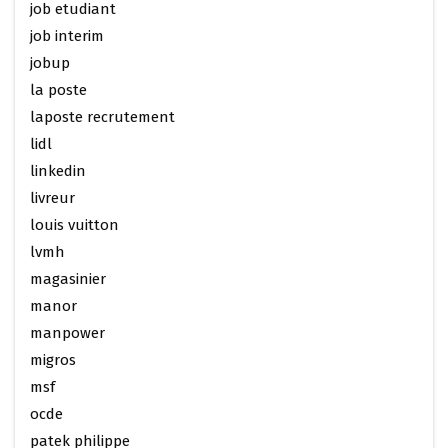
job etudiant
job interim
jobup
la poste
laposte recrutement
lidl
linkedin
livreur
louis vuitton
lvmh
magasinier
manor
manpower
migros
msf
ocde
patek philippe