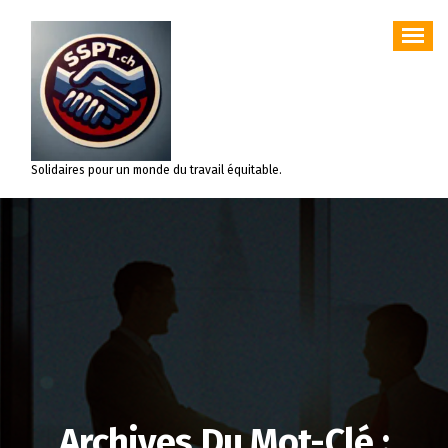
Aller
au
contenu
Solidaires pour un monde du travail équitable.
Archives Du Mot-Clé :