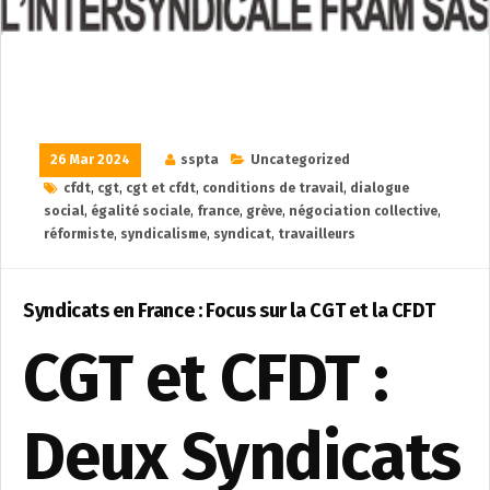
26 Mar 2024
sspta
Uncategorized
cfdt
,
cgt
,
cgt et cfdt
,
conditions de travail
,
dialogue
social
,
égalité sociale
,
france
,
grève
,
négociation collective
,
réformiste
,
syndicalisme
,
syndicat
,
travailleurs
Syndicats en France : Focus sur la CGT et la CFDT
CGT et CFDT :
Deux Syndicats