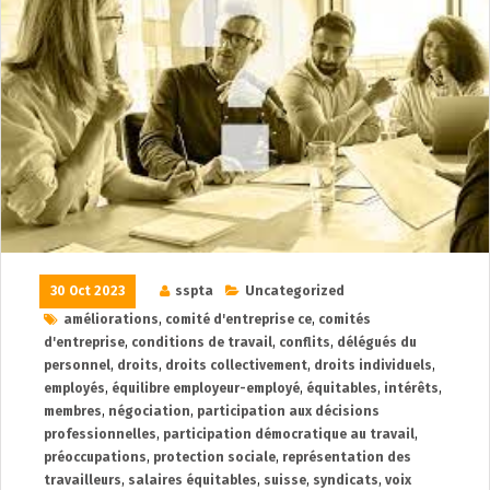
30 Oct 2023
sspta
Uncategorized
améliorations
,
comité d'entreprise ce
,
comités
d'entreprise
,
conditions de travail
,
conflits
,
délégués du
personnel
,
droits
,
droits collectivement
,
droits individuels
,
employés
,
équilibre employeur-employé
,
équitables
,
intérêts
,
membres
,
négociation
,
participation aux décisions
professionnelles
,
participation démocratique au travail
,
préoccupations
,
protection sociale
,
représentation des
travailleurs
,
salaires équitables
,
suisse
,
syndicats
,
voix