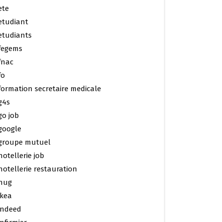
ete
etudiant
etudiants
fegems
fnac
fo
formation secretaire medicale
g4s
go job
google
groupe mutuel
hotellerie job
hotellerie restauration
hug
ikea
indeed