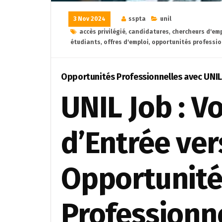
3 Nov 2024
sspta
unil
accès privilégié
,
candidatures
,
chercheurs d'em
étudiants
,
offres d'emploi
,
opportunités professio
Opportunités Professionnelles avec UNIL 
UNIL Job : V
d’Entrée ver
Opportunité
Professionn