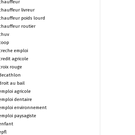
chauffeur
chauffeur livreur
chauffeur poids lourd
chauffeur routier
chuv
coop
creche emploi
credit agricole
croix rouge
decathlon
droit au bail
emploi agricole
emploi dentaire
emploi environnement
emploi paysagiste
enfant
epfl