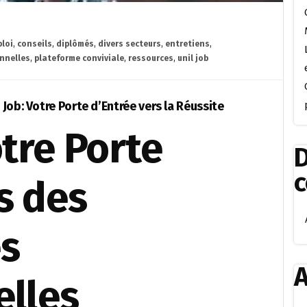
ploi
,
conseils
,
diplômés
,
divers secteurs
,
entretiens
,
nnelles
,
plateforme conviviale
,
ressources
,
unil job
Job: Votre Porte d’Entrée vers la Réussite
otre Porte
D
s des
s
A
elles