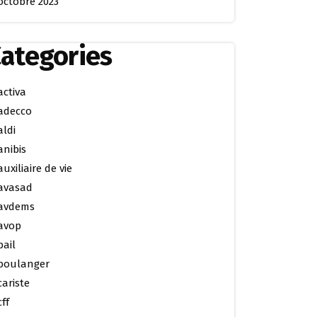
octobre 2023
ategories
activa
adecco
aldi
anibis
auxiliaire de vie
avasad
avdems
avop
bail
boulanger
cariste
cff