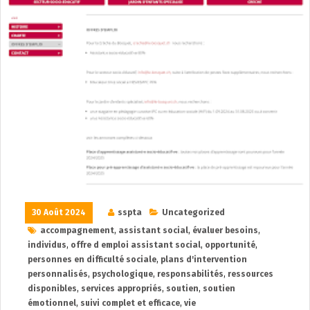
30 Août 2024
sspta
Uncategorized
accompagnement
,
assistant social
,
évaluer besoins
,
individus
,
offre d emploi assistant social
,
opportunité
,
personnes en difficulté sociale
,
plans d'intervention
personnalisés
,
psychologique
,
responsabilités
,
ressources
disponibles
,
services appropriés
,
soutien
,
soutien
émotionnel
,
suivi complet et efficace
,
vie