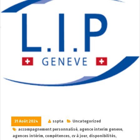
31 Août 2024
sspta
Uncategorized
accompagnement personnalisé
,
agence interim geneve
,
agences intérim
,
compétences
,
cv à jour
,
disponibilités
,