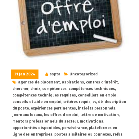
31 Jan 2024
sspta
Uncategorized
agences de placement
,
aspirations
,
centres d'intérêt
,
chercher
,
choix
,
compétences
,
compétences techniques
,
compétences techniques requises
,
conseillers en emploi
,
conseils et aide en emploi
,
critères requis
,
cv
,
dé
,
description
du poste
,
expériences pertinentes
,
intérêts personnels
,
journaux locaux
,
les offres d emploi
,
lettre de motivation
,
mentors professionnels du secteur
,
motivations
,
opportunités disponibles
,
persévérance
,
plateformes en
ligne des entreprises
,
postes similaires ou connexes
,
refus
,