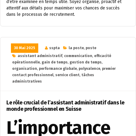
d’être examinée en temps utile. Soyez organisé, proactif et
attentif aux détails pour maximiser vos chances de succès
dans le processus de recrutement.
30 Mai 2025
sspta
la poste
,
poste
assistant administratif
,
communication
,
efficacité
opérationnelle
,
gain de temps
,
gestion du temps
,
organisation
,
performance globale
,
polyvalence
,
premier
contact professionnel
,
service client
,
tâches
administratives
Le rôle crucial de l’assistant administratif dans le
monde professionnel en Suisse
L’importance