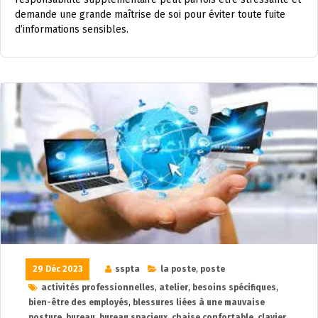
demande une grande maîtrise de soi pour éviter toute fuite
d’informations sensibles.
29 Déc 2023
sspta
la poste
,
poste
activités professionnelles
,
atelier
,
besoins spécifiques
,
bien-être des employés
,
blessures liées à une mauvaise
posture
,
bureau
,
bureau spacieux
,
chaise confortable
,
clavier
,