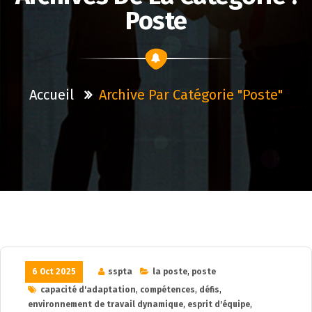
Poste
Accueil
Archive Par Catégorie "poste"
6 Oct 2025
sspta
la poste
,
poste
capacité d'adaptation
,
compétences
,
défis
,
environnement de travail dynamique
,
esprit d'équipe
,