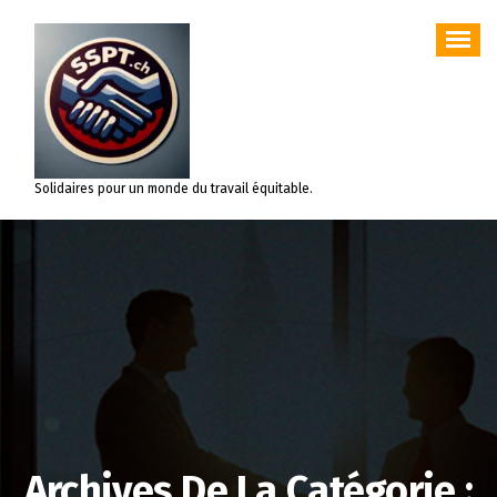
Aller
au
contenu
Solidaires pour un monde du travail équitable.
Archives De La Catégorie :