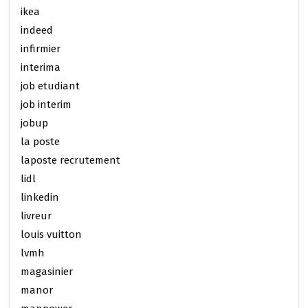
ikea
indeed
infirmier
interima
job etudiant
job interim
jobup
la poste
laposte recrutement
lidl
linkedin
livreur
louis vuitton
lvmh
magasinier
manor