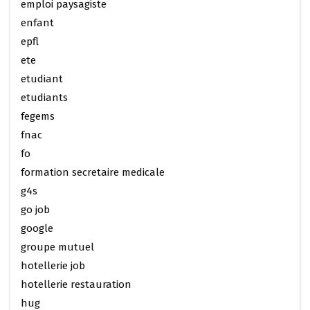
emploi paysagiste
enfant
epfl
ete
etudiant
etudiants
fegems
fnac
fo
formation secretaire medicale
g4s
go job
google
groupe mutuel
hotellerie job
hotellerie restauration
hug