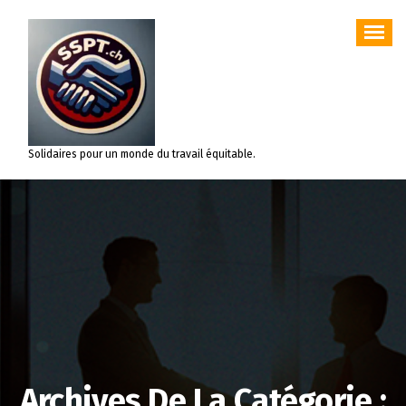
Aller
au
contenu
Solidaires pour un monde du travail équitable.
Archives De La Catégorie :