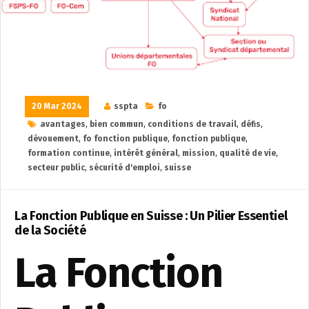
20 Mar 2024
sspta
fo
avantages
,
bien commun
,
conditions de travail
,
défis
,
dévouement
,
fo fonction publique
,
fonction publique
,
formation continue
,
intérêt général
,
mission
,
qualité de vie
,
secteur public
,
sécurité d'emploi
,
suisse
La Fonction Publique en Suisse : Un Pilier Essentiel
de la Société
La Fonction