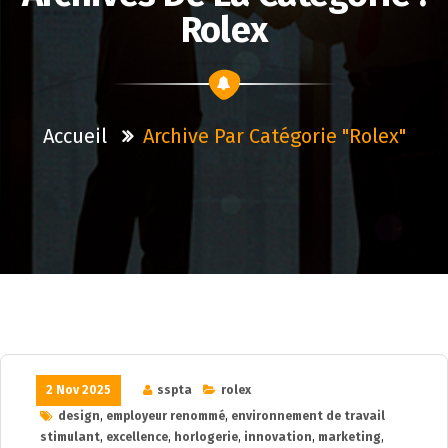
Rolex
Accueil
Archive Par Catégorie "rolex"
2 Nov 2025
sspta
rolex
design
,
employeur renommé
,
environnement de travail
stimulant
,
excellence
,
horlogerie
,
innovation
,
marketing
,