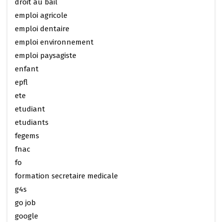
droit au bail
emploi agricole
emploi dentaire
emploi environnement
emploi paysagiste
enfant
epfl
ete
etudiant
etudiants
fegems
fnac
fo
formation secretaire medicale
g4s
go job
google