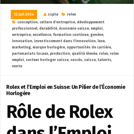
12 Juil 2024
sspta
rolex
conception
,
culture d'entreprise
,
développement
professionnel
,
durabilité
,
économie suisse
,
emploi
,
entreprise
,
excellence
,
formation continue
,
genève
,
innovation
,
investissement dans l'innovation
,
luxe
,
marketing
,
marque horlogère
,
opportunités de carrière
,
partenariats locaux
,
production
,
qualité élevée
,
rolex
,
rolex
emploi
,
secteur horloger suisse
,
succès
,
suisse
,
talents
,
vente
Rolex et l’Emploi en Suisse: Un Pilier de l’Économie
Horlogère
Rôle de Rolex
dans l’Emploi