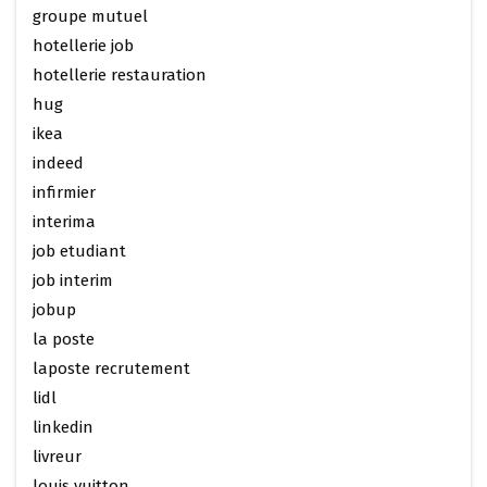
groupe mutuel
hotellerie job
hotellerie restauration
hug
ikea
indeed
infirmier
interima
job etudiant
job interim
jobup
la poste
laposte recrutement
lidl
linkedin
livreur
louis vuitton