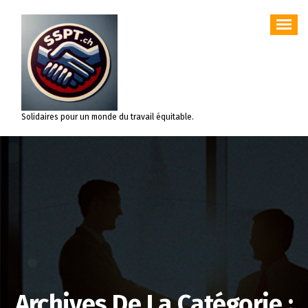
Aller
au
contenu
Solidaires pour un monde du travail équitable.
Archives De La Catégorie :