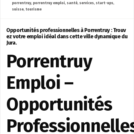
porrentruy
,
porrentruy emploi
,
santé
,
services
,
start-ups
,
suisse
,
tourisme
Opportunités professionnelles à Porrentruy : Trouv
ez votre emploi idéal dans cette ville dynamique du
Jura.
Porrentruy
Emploi –
Opportunités
Professionnelle