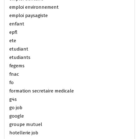
emploi environnement
emploi paysagiste
enfant
epfl
ete
etudiant
etudiants
fegems
fnac
fo
formation secretaire medicale
g4s
go job
google
groupe mutuel
hotellerie job