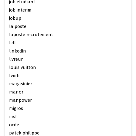
job etudiant
job interim
jobup
la poste
laposte recrutement
lidl
linkedin
livreur
louis vuitton
lvmh
magasinier
manor
manpower
migros
msf
ocde
patek philippe