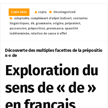
2 Juin 2024
sspta
Uncategorized
adaptable
,
complément d'objet indirect
,
contextes
linguistiques
,
dé
,
grammaire
,
origine
,
polyvalent
,
possession
,
préposition
,
provenance
,
quantité
indéterminée
,
relation de cause à effet
Découverte des multiples facettes de la prépositio
n « de
Exploration du
sens de « de »
en français