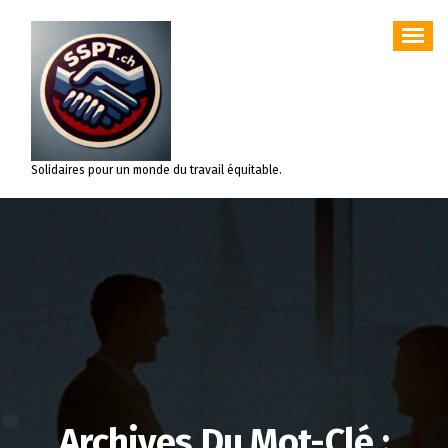
Aller
au
contenu
Solidaires pour un monde du travail équitable.
Archives Du Mot-Clé :