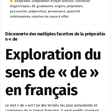
adaptable
,
complément d'objet indirect
,
contextes
linguistiques
,
dé
,
grammaire
,
origine
,
polyvalent
,
possession
,
préposition
,
provenance
,
quantité
indéterminée
,
relation de cause à effet
Découverte des multiples facettes de la prépositio
n « de
Exploration du
sens de « de »
en français
Le mot « de » est l’un des termes les plus polyvalents et
complexes de la langue française. Il peut revêtir plusieurs