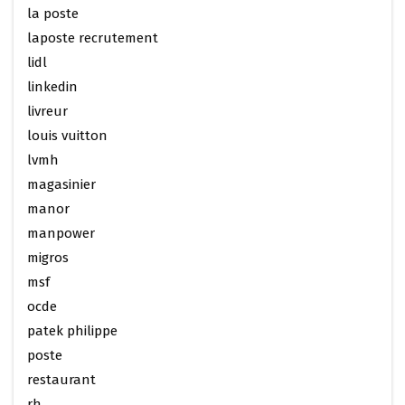
la poste
laposte recrutement
lidl
linkedin
livreur
louis vuitton
lvmh
magasinier
manor
manpower
migros
msf
ocde
patek philippe
poste
restaurant
rh