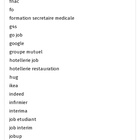
fnac
fo
formation secretaire medicale
g4s
go job
google
groupe mutuel
hotellerie job
hotellerie restauration
hug
ikea
indeed
infirmier
interima
job etudiant
job interim
jobup