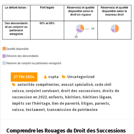
27 Fév 2024
sspta
Uncategorized
autorités compétentes
,
avocat spécialisé
,
code civil
suisse
,
conjoint survivant
,
droit des successions
,
droits de
succession en 2023
,
enfants
,
héritiers
,
héritiers légaux
,
impôts sur l'héritage
,
lien de parenté
,
litiges
,
parents
,
suisse
,
testament
,
transmission du patrimoine
Comprendre les Rouages du Droit des Successions