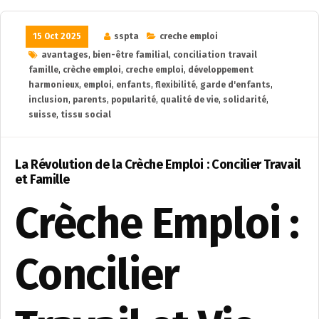
15 Oct 2025
sspta
creche emploi
avantages
,
bien-être familial
,
conciliation travail
famille
,
crèche emploi
,
creche emploi
,
développement
harmonieux
,
emploi
,
enfants
,
flexibilité
,
garde d'enfants
,
inclusion
,
parents
,
popularité
,
qualité de vie
,
solidarité
,
suisse
,
tissu social
La Révolution de la Crèche Emploi : Concilier Travail
et Famille
Crèche Emploi :
Concilier