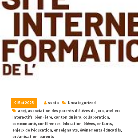
9 Mai 2025
sspta
Uncategorized
apej
,
association des parents d'élèves du jura
,
ateliers
interactifs
,
bien-être
,
canton du jura
,
collaboration
,
communauté
,
conférences
,
éducation
,
élèves
,
enfants
,
enjeux de l'éducation
,
enseignants
,
événements éducatifs
,
organisation
,
parents