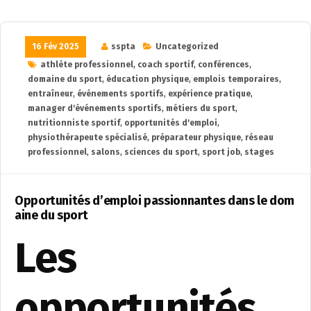
16 Fév 2025
sspta
Uncategorized
athlète professionnel
,
coach sportif
,
conférences
,
domaine du sport
,
éducation physique
,
emplois temporaires
,
entraîneur
,
événements sportifs
,
expérience pratique
,
manager d'événements sportifs
,
métiers du sport
,
nutritionniste sportif
,
opportunités d'emploi
,
physiothérapeute spécialisé
,
préparateur physique
,
réseau
professionnel
,
salons
,
sciences du sport
,
sport job
,
stages
Opportunités d’emploi passionnantes dans le dom
aine du sport
Les
opportunités