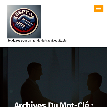
Aller
au
contenu
Solidaires pour un monde du travail équitable.
Archives Du Mot-Clé :