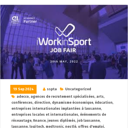
19 Sep 2024
sspta
Uncategorized
adecco
,
agences de recrutement spécialisées
,
arts
,
conférences
,
direction
,
dynamisme économique
,
éducation
,
entreprises internationales implantées à lausanne
,
entreprises locales et internationales
,
événements de
réseautage
,
finance
,
jeunes diplômés
,
job lausanne
,
lausanne
,
logitech
,
medtronic
,
nestlé
,
offres d'emploi
,