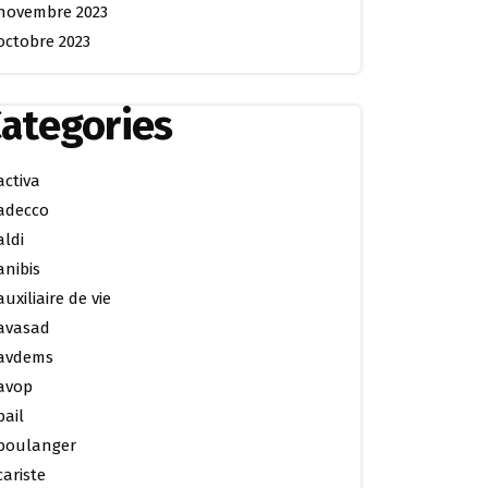
novembre 2023
octobre 2023
ategories
activa
adecco
aldi
anibis
auxiliaire de vie
avasad
avdems
avop
bail
boulanger
cariste