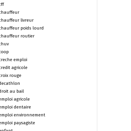
cff
chauffeur
chauffeur livreur
chauffeur poids lourd
chauffeur routier
chuv
coop
creche emploi
credit agricole
croix rouge
decathlon
droit au bail
emploi agricole
emploi dentaire
emploi environnement
emploi paysagiste
enfant