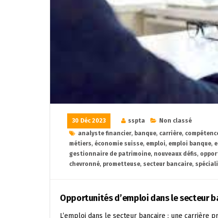
30 Déc 2023
sspta
Non classé
analyste financier
,
banque
,
carrière
,
compétence
métiers
,
économie suisse
,
emploi
,
emploi banque
,
e
gestionnaire de patrimoine
,
nouveaux défis
,
oppor
chevronné
,
prometteuse
,
secteur bancaire
,
spécial
Opportunités d’emploi dans le secteur ba
L’emploi dans le secteur bancaire : une carrière 