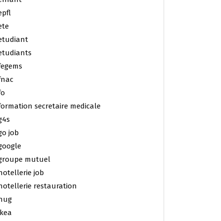
epfl
ete
etudiant
etudiants
fegems
fnac
fo
formation secretaire medicale
g4s
go job
google
groupe mutuel
hotellerie job
hotellerie restauration
hug
ikea