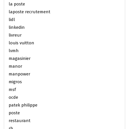
la poste
laposte recrutement
lidl
linkedin
livreur
louis vuitton
lvmh
magasinier
manor
manpower
migros
msf
ocde
patek philippe
poste
restaurant
rh