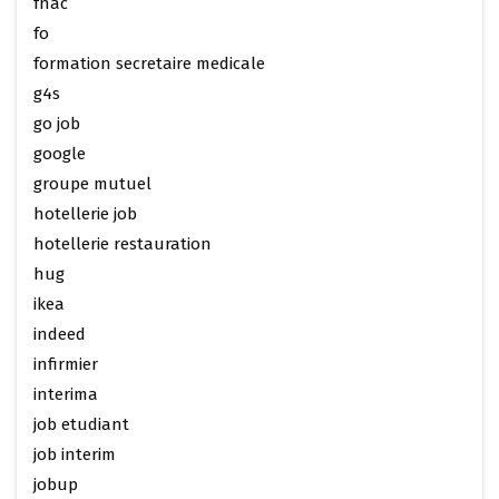
fnac
fo
formation secretaire medicale
g4s
go job
google
groupe mutuel
hotellerie job
hotellerie restauration
hug
ikea
indeed
infirmier
interima
job etudiant
job interim
jobup