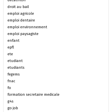
decathlon
droit au bail
emploi agricole
emploi dentaire
emploi environnement
emploi paysagiste
enfant
epfl
ete
etudiant
etudiants
fegems
fnac
fo
formation secretaire medicale
g4s
go job