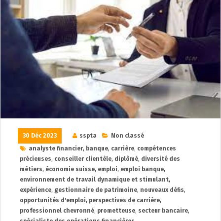
30 Déc 2023
sspta
Non classé
analyste financier
,
banque
,
carrière
,
compétences
précieuses
,
conseiller clientèle
,
diplômé
,
diversité des
métiers
,
économie suisse
,
emploi
,
emploi banque
,
environnement de travail dynamique et stimulant
,
expérience
,
gestionnaire de patrimoine
,
nouveaux défis
,
opportunités d'emploi
,
perspectives de carrière
,
professionnel chevronné
,
prometteuse
,
secteur bancaire
,
spécialiste des opérations financières