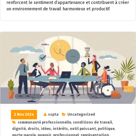
renforcent le sentiment d’appartenance et contribuent à créer
un environnement de travail harmonieux et productif.
2 Nov 2024
sspta
Uncategorized
communauté professionnelle
,
conditions de travail
,
dignité
,
droits
,
idées
,
intérêts
,
outil puissant
,
politique
,
porte-parole
,
pouvoir
,
professionnel
,
représentation
,