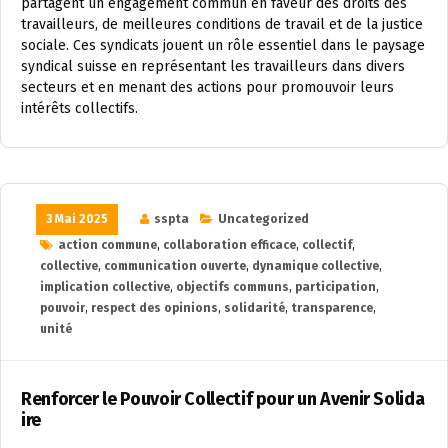
partagent un engagement commun en faveur des droits des
travailleurs, de meilleures conditions de travail et de la justice
sociale. Ces syndicats jouent un rôle essentiel dans le paysage
syndical suisse en représentant les travailleurs dans divers
secteurs et en menant des actions pour promouvoir leurs
intérêts collectifs.
3 Mai 2025
sspta
Uncategorized
action commune
,
collaboration efficace
,
collectif
,
collective
,
communication ouverte
,
dynamique collective
,
implication collective
,
objectifs communs
,
participation
,
pouvoir
,
respect des opinions
,
solidarité
,
transparence
,
unité
Renforcer le Pouvoir Collectif pour un Avenir Solida
ire