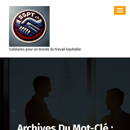
Aller
au
contenu
Solidaires pour un monde du travail équitable.
Archives Du Mot-Clé :