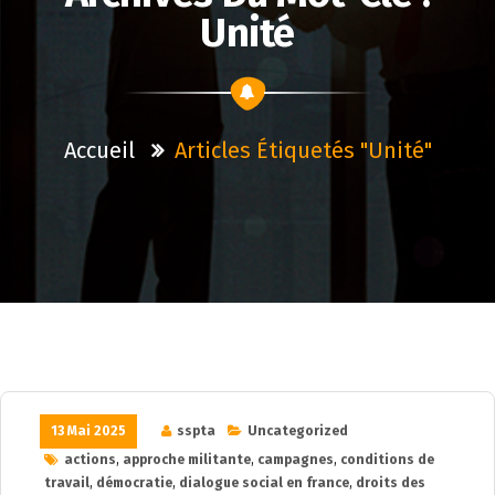
Unité
Accueil
Articles Étiquetés "unité"
13 Mai 2025
sspta
Uncategorized
actions
,
approche militante
,
campagnes
,
conditions de
travail
,
démocratie
,
dialogue social en france
,
droits des