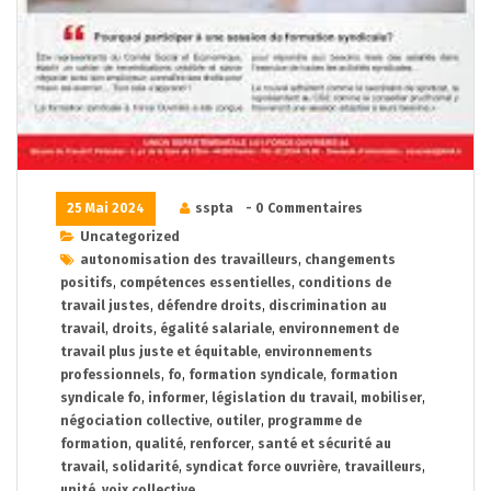
25 Mai 2024
sspta
- 0 Commentaires
Uncategorized
autonomisation des travailleurs
,
changements
positifs
,
compétences essentielles
,
conditions de
travail justes
,
défendre droits
,
discrimination au
travail
,
droits
,
égalité salariale
,
environnement de
travail plus juste et équitable
,
environnements
professionnels
,
fo
,
formation syndicale
,
formation
syndicale fo
,
informer
,
législation du travail
,
mobiliser
,
négociation collective
,
outiler
,
programme de
formation
,
qualité
,
renforcer
,
santé et sécurité au
travail
,
solidarité
,
syndicat force ouvrière
,
travailleurs
,
unité
,
voix collective