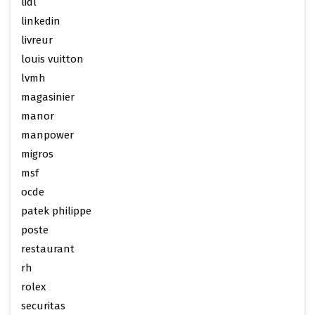
lidl
linkedin
livreur
louis vuitton
lvmh
magasinier
manor
manpower
migros
msf
ocde
patek philippe
poste
restaurant
rh
rolex
securitas