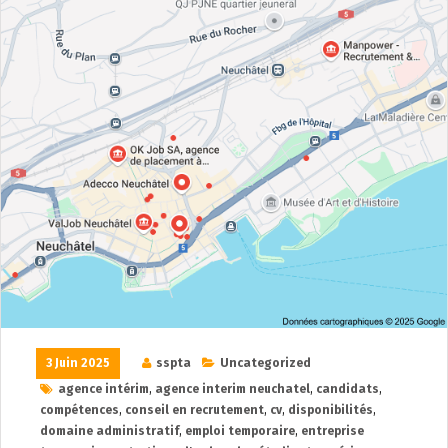
3 Juin 2025
sspta
Uncategorized
agence intérim
,
agence interim neuchatel
,
candidats
,
compétences
,
conseil en recrutement
,
cv
,
disponibilités
,
domaine administratif
,
emploi temporaire
,
entreprise