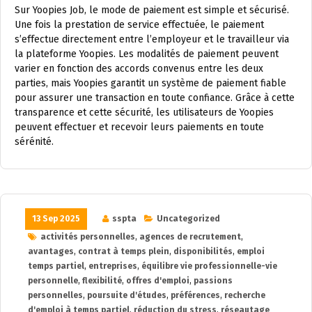
Sur Yoopies Job, le mode de paiement est simple et sécurisé.
Une fois la prestation de service effectuée, le paiement
s’effectue directement entre l’employeur et le travailleur via
la plateforme Yoopies. Les modalités de paiement peuvent
varier en fonction des accords convenus entre les deux
parties, mais Yoopies garantit un système de paiement fiable
pour assurer une transaction en toute confiance. Grâce à cette
transparence et cette sécurité, les utilisateurs de Yoopies
peuvent effectuer et recevoir leurs paiements en toute
sérénité.
13 Sep 2025
sspta
Uncategorized
activités personnelles
,
agences de recrutement
,
avantages
,
contrat à temps plein
,
disponibilités
,
emploi
temps partiel
,
entreprises
,
équilibre vie professionnelle-vie
personnelle
,
flexibilité
,
offres d'emploi
,
passions
personnelles
,
poursuite d'études
,
préférences
,
recherche
d'emploi à temps partiel
,
réduction du stress
,
réseautage