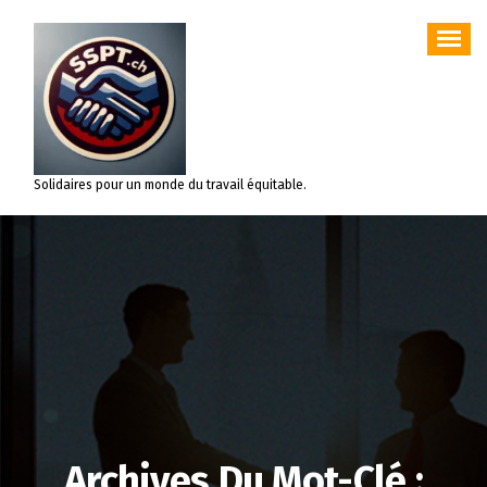
Aller
au
contenu
Solidaires pour un monde du travail équitable.
Archives Du Mot-Clé :