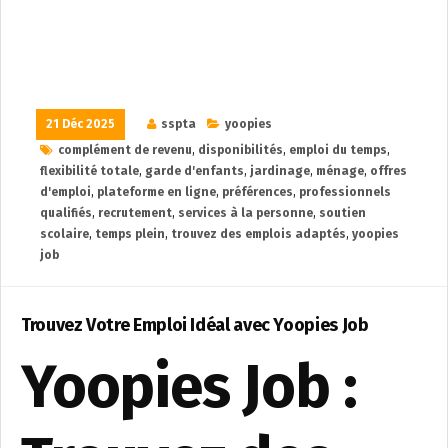
21 Déc 2025
sspta
yoopies
complément de revenu
,
disponibilités
,
emploi du temps
,
flexibilité totale
,
garde d'enfants
,
jardinage
,
ménage
,
offres
d'emploi
,
plateforme en ligne
,
préférences
,
professionnels
qualifiés
,
recrutement
,
services à la personne
,
soutien
scolaire
,
temps plein
,
trouvez des emplois adaptés
,
yoopies
job
Trouvez Votre Emploi Idéal avec Yoopies Job
Yoopies Job :