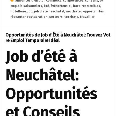
annonces d'emploi
,
commerce
,
compétences
,
conseils
,
cv
,
emplois saisonniers
,
été
,
événementiel
,
horaires flexibles
,
hôtellerie
,
job
,
job d été neuchatel
,
neuchâtel
,
opportunités
,
réseauter
,
restauration
,
secteurs
,
tourisme
,
travailler
Opportunités de Job d’Été à Neuchâtel: Trouvez Vot
re Emploi Temporaire Idéal
Job d’été à
Neuchâtel:
Opportunités
et Conseils