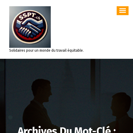
Aller
au
contenu
Solidaires pour un monde du travail équitable.
Archives Du Mot-Clé :