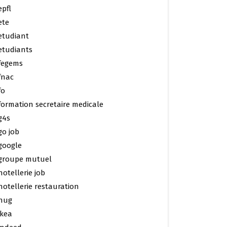
epfl
ete
etudiant
etudiants
fegems
fnac
fo
formation secretaire medicale
g4s
go job
google
groupe mutuel
hotellerie job
hotellerie restauration
hug
ikea