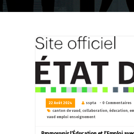
22 Août 2024
sspta
- 0 Commentaires
canton de vaud
,
collaboration
,
éducation
,
em
vaud emploi enseignement
Promouvoir l’Éducation et l’Emploi av