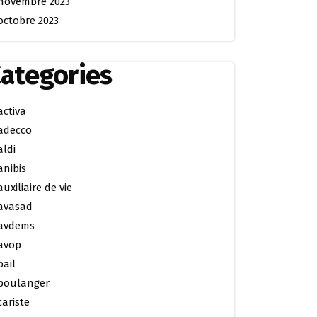
novembre 2023
octobre 2023
ategories
activa
adecco
aldi
anibis
auxiliaire de vie
avasad
avdems
avop
bail
boulanger
cariste