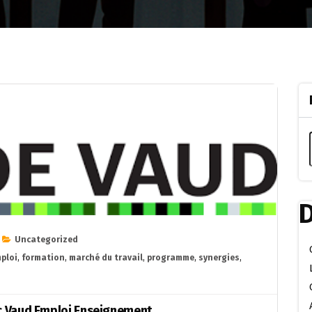
D
Uncategorized
ploi
,
formation
,
marché du travail
,
programme
,
synergies
,
ec Vaud Emploi Enseignement