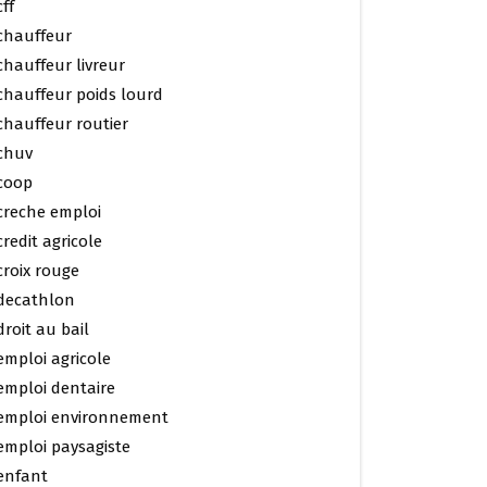
cff
chauffeur
chauffeur livreur
chauffeur poids lourd
chauffeur routier
chuv
coop
creche emploi
credit agricole
croix rouge
decathlon
droit au bail
emploi agricole
emploi dentaire
emploi environnement
emploi paysagiste
enfant