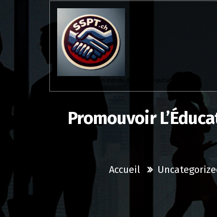
Aller
au
contenu
Solidaires pour un monde du travail équitable.
Promouvoir L’Éduca
Accueil
Uncategorize