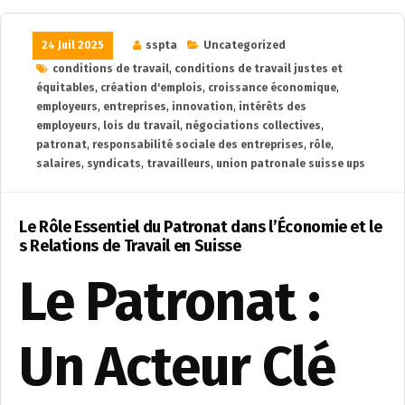
24 Juil 2025
sspta
Uncategorized
conditions de travail
,
conditions de travail justes et
équitables
,
création d'emplois
,
croissance économique
,
employeurs
,
entreprises
,
innovation
,
intérêts des
employeurs
,
lois du travail
,
négociations collectives
,
patronat
,
responsabilité sociale des entreprises
,
rôle
,
salaires
,
syndicats
,
travailleurs
,
union patronale suisse ups
Le Rôle Essentiel du Patronat dans l’Économie et le
s Relations de Travail en Suisse
Le Patronat :
Un Acteur Clé