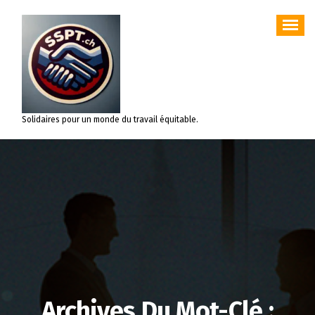
Aller
au
contenu
Solidaires pour un monde du travail équitable.
Archives Du Mot-Clé :