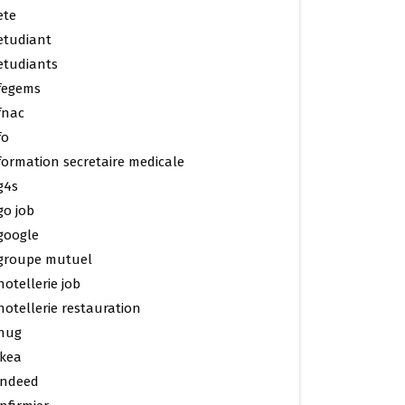
ete
etudiant
etudiants
fegems
fnac
fo
formation secretaire medicale
g4s
go job
google
groupe mutuel
hotellerie job
hotellerie restauration
hug
ikea
indeed