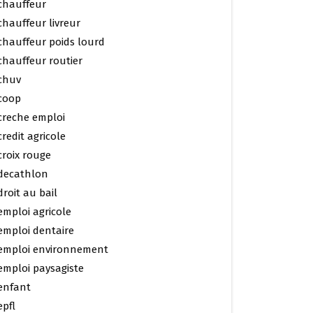
chauffeur
chauffeur livreur
chauffeur poids lourd
chauffeur routier
chuv
coop
creche emploi
credit agricole
croix rouge
decathlon
droit au bail
emploi agricole
emploi dentaire
emploi environnement
emploi paysagiste
enfant
epfl