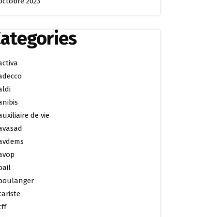
octobre 2023
ategories
activa
adecco
aldi
anibis
auxiliaire de vie
avasad
avdems
avop
bail
boulanger
cariste
cff