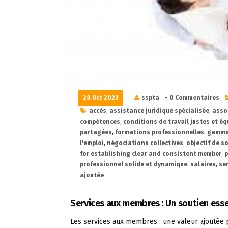
28 Oct 2023
sspta
- 0 Commentaires
accès
,
assistance juridique spécialisée
,
asso
compétences
,
conditions de travail justes et éq
partagées
,
formations professionnelles
,
gamme 
l'emploi
,
négociations collectives
,
objectif de s
for establishing clear and consistent member
,
p
professionnel solide et dynamique
,
salaires
,
se
ajoutée
Services aux membres : Un soutien es
Les services aux membres : une valeur ajouté