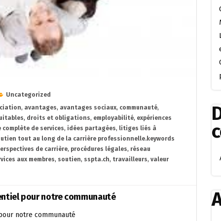
Uncategorized
D
ciation
,
avantages
,
avantages sociaux
,
communauté
,
uitables
,
droits et obligations
,
employabilité
,
expériences
complète de services
,
idées partagées
,
litiges liés à
outien tout au long de la carrière professionnelle.keywords
erspectives de carrière
,
procédures légales
,
réseau
rvices aux membres
,
soutien
,
sspta.ch
,
travailleurs
,
valeur
A
sentiel pour notre communauté
e pour notre communauté