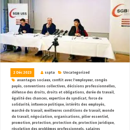
2 Déc 2023
sspta
Uncategorized
avantages sociaux
,
conflit avec l'employeur
,
congés
payés
,
conventions collectives
,
décisions professionnelles
,
défense des droits
,
droits et obligations
,
durée du travail
,
égalité des chances
,
expertise du syndicat
,
force de
solidarité
,
influence politique
,
intérêts des employés
,
marché du travail
,
meilleures conditions de travail
,
monde
du travail
,
négociation
,
organisations
,
pilier essentiel
,
promotion
,
protection
,
protection de
,
protection juridique
,
résolution des problèmes professionnels
,
salaires