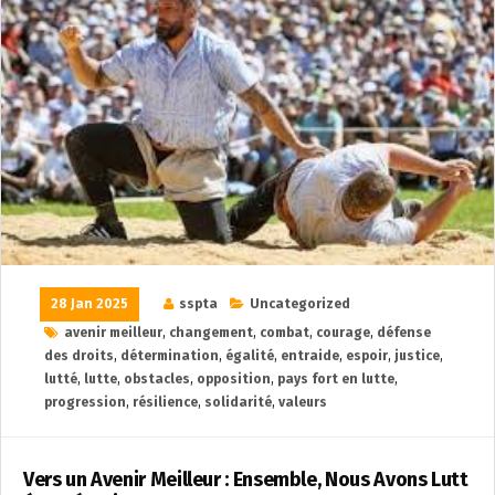
28 Jan 2025
sspta
Uncategorized
avenir meilleur
,
changement
,
combat
,
courage
,
défense
des droits
,
détermination
,
égalité
,
entraide
,
espoir
,
justice
,
lutté
,
lutte
,
obstacles
,
opposition
,
pays fort en lutte
,
progression
,
résilience
,
solidarité
,
valeurs
Vers un Avenir Meilleur : Ensemble, Nous Avons Lutt