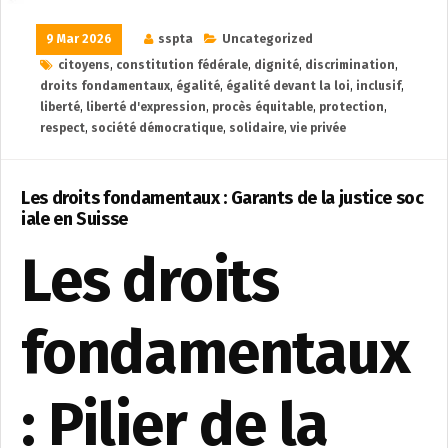
9 Mar 2026
sspta
Uncategorized
citoyens
,
constitution fédérale
,
dignité
,
discrimination
,
droits fondamentaux
,
égalité
,
égalité devant la loi
,
inclusif
,
liberté
,
liberté d'expression
,
procès équitable
,
protection
,
respect
,
société démocratique
,
solidaire
,
vie privée
Les droits fondamentaux : Garants de la justice soc
iale en Suisse
Les droits
fondamentaux
: Pilier de la