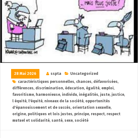
28 Mai 2026
sspta
Uncategorized
caractéristiques personnelles
,
chances
,
défavorisées
,
différences
,
discrimination
,
éducation
,
égalité
,
emploi
,
favoritisme
,
harmonieuse
,
individu
,
inégalités
,
juste
,
justice
,
l équité
,
l'équité
,
niveaux de la société
,
opportunités
d'épanouissement et de succès
,
orientation sexuelle
,
origine
,
politiques et lois justes
,
principe
,
respect
,
respect
mutuel et solidarité
,
santé
,
sexe
,
société