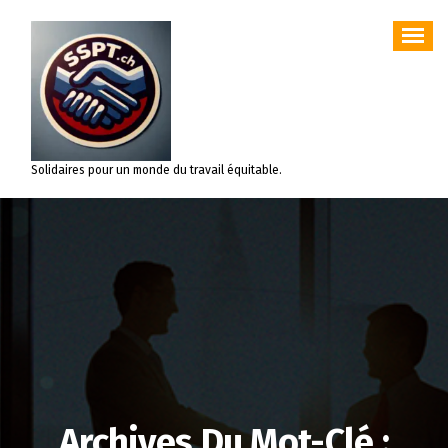
Aller
au
contenu
Solidaires pour un monde du travail équitable.
Archives Du Mot-Clé :