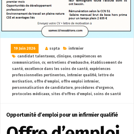
19 Juin 2026
sspta
infirmier
candidat talentueux
,
clinique
,
compétences en
communication
,
cv
,
entretiens d'embauche
,
établissement de
santé
,
excellence dans les soins de santé
,
expériences
professionnelles pertinentes
,
infirmier qualifié
,
lettre de
motivation
,
offre d'emploi
,
offre emploi infirmier
,
personnalisation de candidature
,
procédures d'urgence
,
protocoles médicaux
,
sites d'offres d'emploi
,
soins de santé
Opportunité d’emploi pour un infirmier qualifié
Offre d’emploi