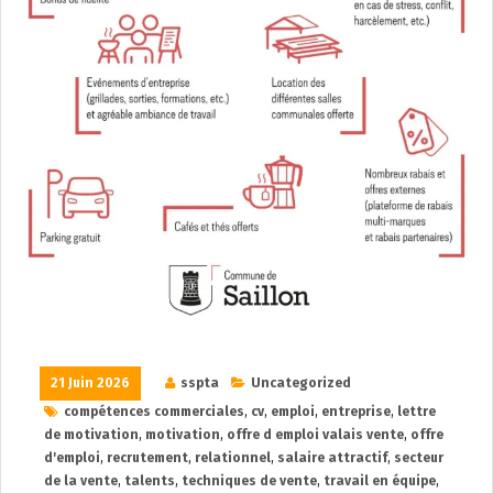
21 Juin 2026
sspta
Uncategorized
compétences commerciales
,
cv
,
emploi
,
entreprise
,
lettre
de motivation
,
motivation
,
offre d emploi valais vente
,
offre
d'emploi
,
recrutement
,
relationnel
,
salaire attractif
,
secteur
de la vente
,
talents
,
techniques de vente
,
travail en équipe
,