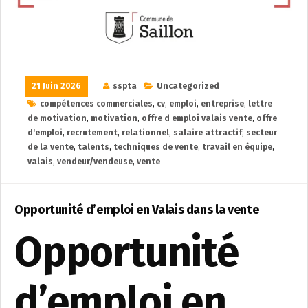
21 Juin 2026
sspta
Uncategorized
compétences commerciales
,
cv
,
emploi
,
entreprise
,
lettre
de motivation
,
motivation
,
offre d emploi valais vente
,
offre
d'emploi
,
recrutement
,
relationnel
,
salaire attractif
,
secteur
de la vente
,
talents
,
techniques de vente
,
travail en équipe
,
valais
,
vendeur/vendeuse
,
vente
Opportunité d’emploi en Valais dans la vente
Opportunité
d’emploi en