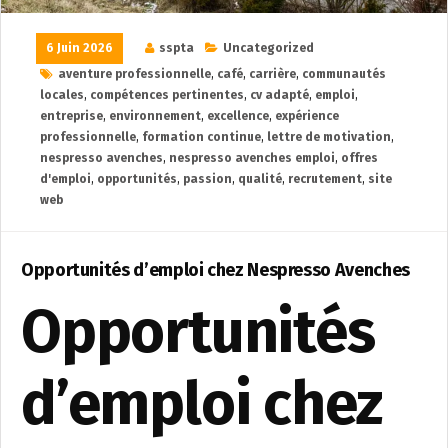
6 Juin 2026
sspta
Uncategorized
aventure professionnelle
,
café
,
carrière
,
communautés
locales
,
compétences pertinentes
,
cv adapté
,
emploi
,
entreprise
,
environnement
,
excellence
,
expérience
professionnelle
,
formation continue
,
lettre de motivation
,
nespresso avenches
,
nespresso avenches emploi
,
offres
d'emploi
,
opportunités
,
passion
,
qualité
,
recrutement
,
site
web
Opportunités d’emploi chez Nespresso Avenches
Opportunités
d’emploi chez