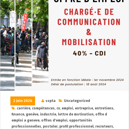
2 Juin 2026
sspta
Uncategorized
carrière
,
compétences
,
cv
,
emploi
,
entreprise
,
entretiens
,
finance
,
genève
,
industrie
,
lettre de motivation
,
offre d
emploi a geneve
,
offres d'emploi
,
opportunités
professionnelles
,
postuler
,
profil professionnel
,
recruteurs
,