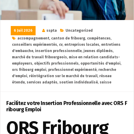
6 Juil 2026
sspta
Uncategorized
accompagnement
,
canton de fribourg
,
compétences
,
conseillers expérimentés
,
cv
,
entreprises locales
,
entretiens
d'embauche
,
insertion professionnelle
,
jeunes diplômés
,
marché du travail fribourgeois
,
mise en relation candidats-
employeurs
,
objectifs professionnels
,
opportunités d'emploi
,
ors fribourg emploi
,
professionnel expérimenté
,
recherche
d'emploi
,
réintégration sur le marché du travail
,
réseau
étendu
,
services adaptés
,
soutien individualisé
,
suisse
Facilitez votre Insertion Professionnelle avec ORS F
ribourg Emploi
ORS Fribourg