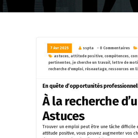
7 Avr 2025
sspta
- 0 Commentaires
astuces
,
attitude positive
,
compétences
,
con
pertinentes
,
je cherche un travail
,
lettre de mot
recherche d'emploi
,
réseautage
,
ressources en l
En quête d’opportunités professionnelle
À la recherche d’un
Astuces
Trouver un emploi peut être une tâche difficile 
attitude positive, vous pouvez augmenter vos ch