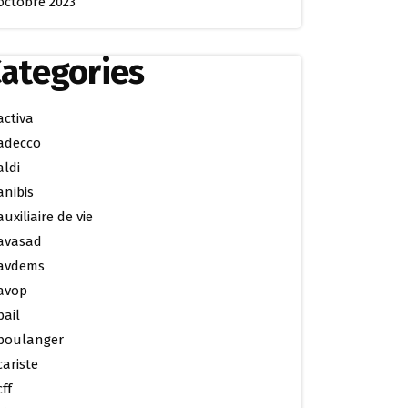
octobre 2023
ategories
activa
adecco
aldi
anibis
auxiliaire de vie
avasad
avdems
avop
bail
boulanger
cariste
cff