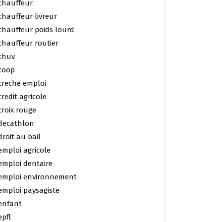
chauffeur
chauffeur livreur
chauffeur poids lourd
chauffeur routier
chuv
coop
creche emploi
credit agricole
croix rouge
decathlon
droit au bail
emploi agricole
emploi dentaire
emploi environnement
emploi paysagiste
enfant
epfl