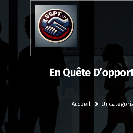
Aller
au
contenu
Solidaires pour un monde du travail équitable.
En Quête D’opport
Accueil
Uncategori