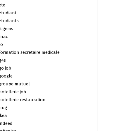
ete
etudiant
etudiants
fegems
fnac
fo
formation secretaire medicale
g4s
go job
google
groupe mutuel
hotellerie job
hotellerie restauration
hug
ikea
indeed