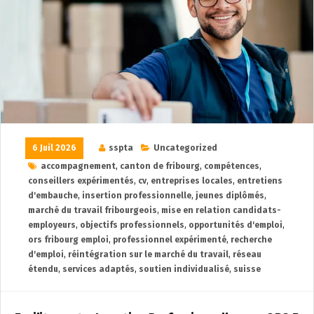
6 Juil 2026
sspta
Uncategorized
accompagnement
,
canton de fribourg
,
compétences
,
conseillers expérimentés
,
cv
,
entreprises locales
,
entretiens
d'embauche
,
insertion professionnelle
,
jeunes diplômés
,
marché du travail fribourgeois
,
mise en relation candidats-
employeurs
,
objectifs professionnels
,
opportunités d'emploi
,
ors fribourg emploi
,
professionnel expérimenté
,
recherche
d'emploi
,
réintégration sur le marché du travail
,
réseau
étendu
,
services adaptés
,
soutien individualisé
,
suisse