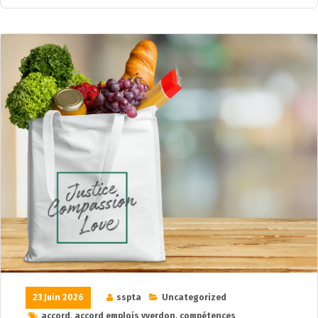
23 Juin 2026
sspta
Uncategorized
accord
,
accord emplois yverdon
,
compétences