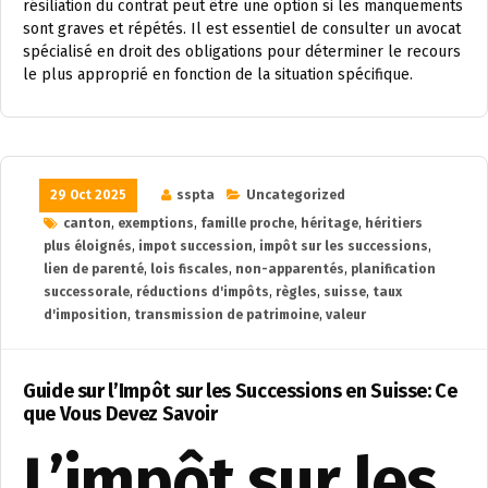
résiliation du contrat peut être une option si les manquements
sont graves et répétés. Il est essentiel de consulter un avocat
spécialisé en droit des obligations pour déterminer le recours
le plus approprié en fonction de la situation spécifique.
29 Oct 2025
sspta
Uncategorized
canton
,
exemptions
,
famille proche
,
héritage
,
héritiers
plus éloignés
,
impot succession
,
impôt sur les successions
,
lien de parenté
,
lois fiscales
,
non-apparentés
,
planification
successorale
,
réductions d'impôts
,
règles
,
suisse
,
taux
d'imposition
,
transmission de patrimoine
,
valeur
Guide sur l’Impôt sur les Successions en Suisse: Ce
que Vous Devez Savoir
L’impôt sur les