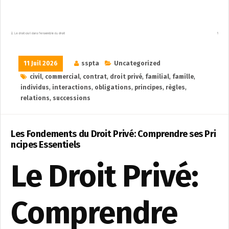
11 Juil 2026
sspta
Uncategorized
civil
,
commercial
,
contrat
,
droit privé
,
familial
,
famille
,
individus
,
interactions
,
obligations
,
principes
,
règles
,
relations
,
successions
Les Fondements du Droit Privé: Comprendre ses Pri
ncipes Essentiels
Le Droit Privé:
Comprendre