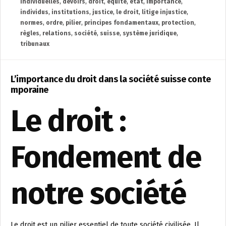
individuelles
,
devoirs
,
droit
,
équité
,
état
,
importance
,
individus
,
institutions
,
justice
,
le droit
,
litige injustice
,
normes
,
ordre
,
pilier
,
principes fondamentaux
,
protection
,
règles
,
relations
,
société
,
suisse
,
système juridique
,
tribunaux
L’importance du droit dans la société suisse conte
mporaine
Le droit :
Fondement de
notre société
Le droit est un pilier essentiel de toute société civilisée. Il