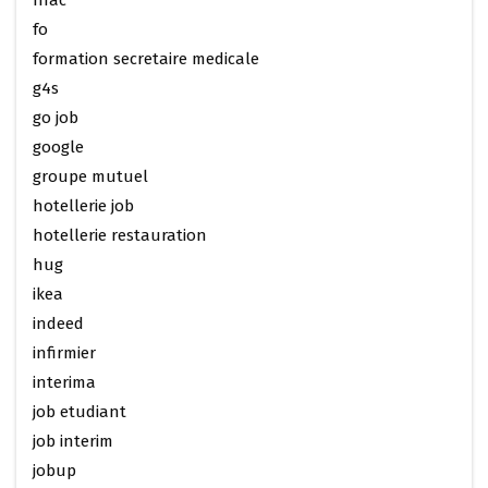
fnac
fo
formation secretaire medicale
g4s
go job
google
groupe mutuel
hotellerie job
hotellerie restauration
hug
ikea
indeed
infirmier
interima
job etudiant
job interim
jobup