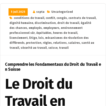
5 Juil 2025
sspta
Uncategorized
conditions de travail
,
conflit
,
congés
,
contrats de travail
,
dignité humaine
,
discrimination
,
droit du travail
,
égalité
des chances
,
employés
,
employeurs
,
environnement
professionnel sûr
,
équitables
,
heures de travail
,
licenciement
,
litige
,
lois
,
mécanismes de résolution des
différends
,
protection
,
règles
,
relations
,
salaires
,
santé au
travail
,
sécurité au travail
,
suisse
,
travail
Comprendre les Fondamentaux du Droit du Travail e
n Suisse
Le Droit du
Travail en