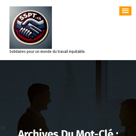
Aller
au
contenu
Solidaires pour un monde du travail équitable.
Archives Du Mot-Clé :