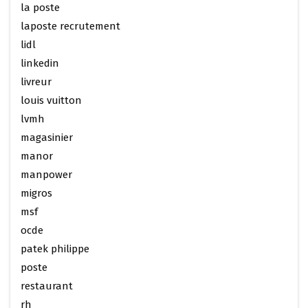
la poste
laposte recrutement
lidl
linkedin
livreur
louis vuitton
lvmh
magasinier
manor
manpower
migros
msf
ocde
patek philippe
poste
restaurant
rh