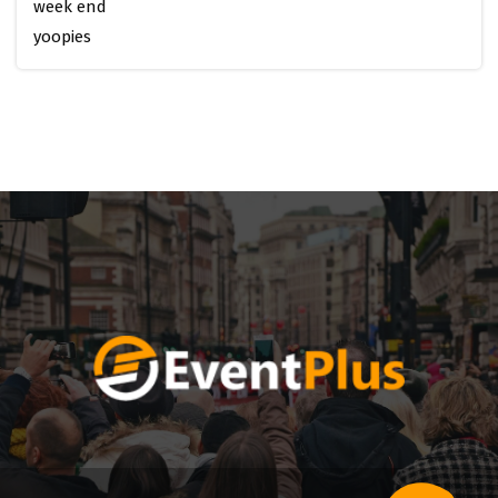
week end
yoopies