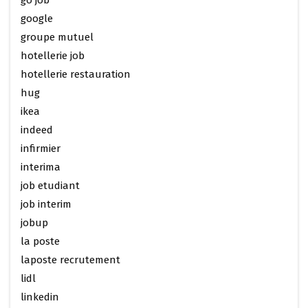
go job
google
groupe mutuel
hotellerie job
hotellerie restauration
hug
ikea
indeed
infirmier
interima
job etudiant
job interim
jobup
la poste
laposte recrutement
lidl
linkedin