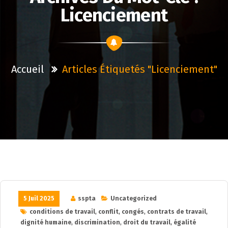
Licenciement
Accueil
Articles Étiquetés "licenciement"
5 Juil 2025
sspta
Uncategorized
conditions de travail
,
conflit
,
congés
,
contrats de travail
,
dignité humaine
,
discrimination
,
droit du travail
,
égalité