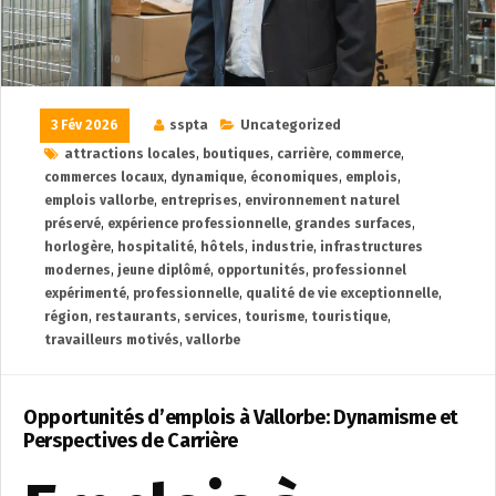
3 Fév 2026
sspta
Uncategorized
attractions locales
,
boutiques
,
carrière
,
commerce
,
commerces locaux
,
dynamique
,
économiques
,
emplois
,
emplois vallorbe
,
entreprises
,
environnement naturel
préservé
,
expérience professionnelle
,
grandes surfaces
,
horlogère
,
hospitalité
,
hôtels
,
industrie
,
infrastructures
modernes
,
jeune diplômé
,
opportunités
,
professionnel
expérimenté
,
professionnelle
,
qualité de vie exceptionnelle
,
région
,
restaurants
,
services
,
tourisme
,
touristique
,
travailleurs motivés
,
vallorbe
Opportunités d’emplois à Vallorbe: Dynamisme et
Perspectives de Carrière