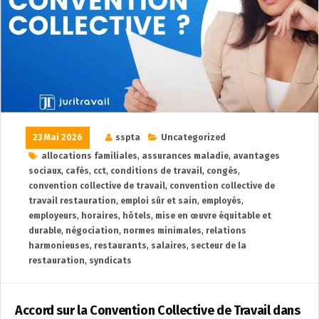
23 Mai 2026
sspta
Uncategorized
allocations familiales
,
assurances maladie
,
avantages
sociaux
,
cafés
,
cct
,
conditions de travail
,
congés
,
convention collective de travail
,
convention collective de
travail restauration
,
emploi sûr et sain
,
employés
,
employeurs
,
horaires
,
hôtels
,
mise en œuvre équitable et
durable
,
négociation
,
normes minimales
,
relations
harmonieuses
,
restaurants
,
salaires
,
secteur de la
restauration
,
syndicats
Accord sur la Convention Collective de Travail dans