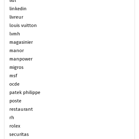
lidl
linkedin
livreur
louis vuitton
lvmh
magasinier
manor
manpower
migros
msf
ocde
patek philippe
poste
restaurant
rh
rolex
securitas