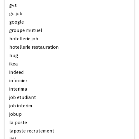
g4s
go job
google
groupe mutuel
hotellerie job
hotellerie restauration
hug
ikea
indeed
infirmier
interima
job etudiant
job interim
jobup
la poste
laposte recrutement