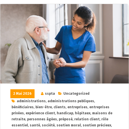
2 Mai 2026
sspta
Uncategorized
administrations
,
administrations publiques
,
bénéficiaires
,
bien-être
,
clients
,
entreprises
,
entreprises
privées
,
expérience client
,
handicap
,
hôpitaux
,
maisons de
retraite
,
personnes âgées
,
préposé
,
relation client
,
rôle
essentiel
,
santé
,
société
,
soutien moral
,
soutien précieux
,