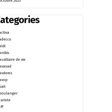
octobre 2023
ategories
activa
adecco
aldi
anibis
auxiliaire de vie
avasad
avdems
avop
bail
boulanger
cariste
cff