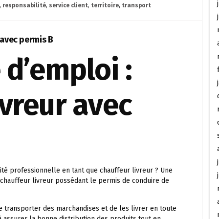
,
responsabilité
,
service client
,
territoire
,
transport
 avec permis B
d’emploi :
vreur avec
té professionnelle en tant que chauffeur livreur ? Une
chauffeur livreur possédant le permis de conduire de
e transporter des marchandises et de les livrer en toute
à assurer la bonne distribution des produits tout en