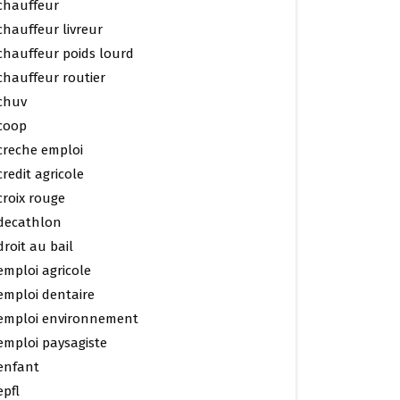
chauffeur
chauffeur livreur
chauffeur poids lourd
chauffeur routier
chuv
coop
creche emploi
credit agricole
croix rouge
decathlon
droit au bail
emploi agricole
emploi dentaire
emploi environnement
emploi paysagiste
enfant
epfl