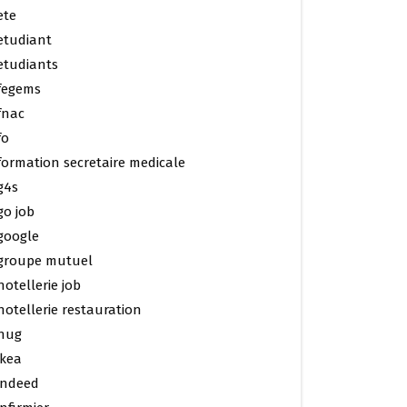
ete
etudiant
etudiants
fegems
fnac
fo
formation secretaire medicale
g4s
go job
google
groupe mutuel
hotellerie job
hotellerie restauration
hug
ikea
indeed