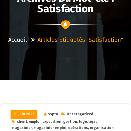
Satisfaction
Accueil
Articles Étiquetés "satisfaction"
30 Juin 2025
sspta
Uncategorized
client
,
emploi
,
expédition
,
gestion
,
logistique
,
magasinier
,
magasinier emploi
,
opérations
,
organisation
,