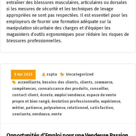
entraîner des blessures musculaires, articulaires ou dorsales
si les mesures de sécurité et les techniques de levage
appropriées ne sont pas respectées. Il est essentiel pour les
employeurs de fournir une formation adéquate sur la
manipulation sécuritaire des charges et d’équiper les
magasiniers d’outils ergonomiques pour réduire les risques de
blessures professionnelles.
9 Avr 2025
sspta
Uncategorized
accueillante
,
besoins des clients
,
clients
,
commerce
,
compétences
,
connaissance des produits
,
conseiller
,
contact client
,
écoute
,
emploi vendeuse
,
espace de vente
propre et bien rangé
,
évolution professionnelle
,
expérience
,
métier
,
patience
,
polyvalence
,
relationnel
,
satisfaction
,
souriante
,
vendeuse
,
vente
Opportunités d’Emploi pour une Vendeuse Passion