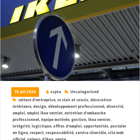
19 Juil 2026
sspta
Uncategorized
culture d'entreprise
,
cv clair et concis
,
décoration
intérieure
,
design
,
développement professionnel
,
diversité
,
emploi
,
emploi ikea vernier
,
entretien d'embauche
professionnel
,
équipe motivée
,
gestion
,
ikea vernier
,
intégrité
,
logistique
,
offres d'emploi
,
opportunités
,
postuler
en ligne
,
respect
,
responsabilité
,
service clientèle
,
site web
officiel
,
valeurs d'ikea
,
vente