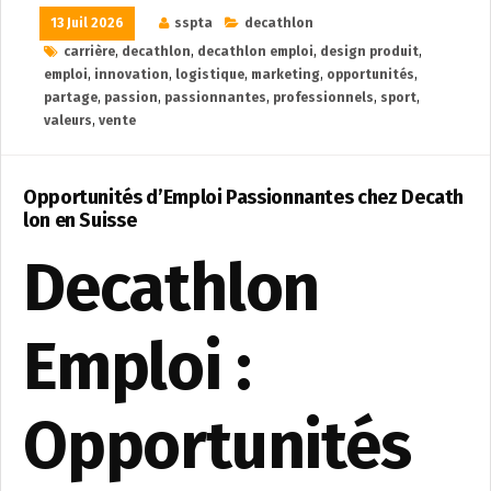
13 Juil 2026
sspta
decathlon
carrière
,
decathlon
,
decathlon emploi
,
design produit
,
emploi
,
innovation
,
logistique
,
marketing
,
opportunités
,
partage
,
passion
,
passionnantes
,
professionnels
,
sport
,
valeurs
,
vente
Opportunités d’Emploi Passionnantes chez Decath
lon en Suisse
Decathlon
Emploi :
Opportunités