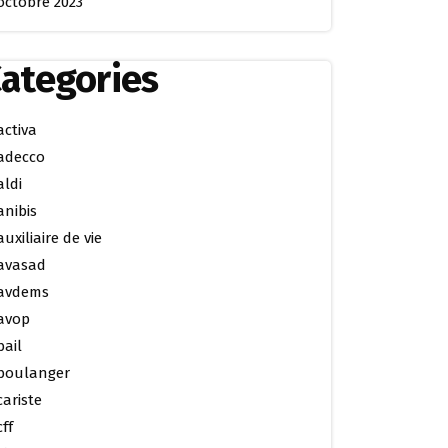
octobre 2023
ategories
activa
adecco
aldi
anibis
auxiliaire de vie
avasad
avdems
avop
bail
boulanger
cariste
cff