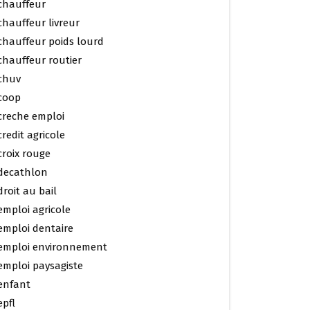
chauffeur
chauffeur livreur
chauffeur poids lourd
chauffeur routier
chuv
coop
creche emploi
credit agricole
croix rouge
decathlon
droit au bail
emploi agricole
emploi dentaire
emploi environnement
emploi paysagiste
enfant
epfl