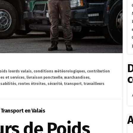
D
oids lourds valais
,
conditions météorologiques
,
contribution
es et services
,
livraison ponctuelle
,
marchandises
,
sabilités
,
routes étroites
,
sécurité
,
transport
,
travailleurs
 Transport en Valais
A
urs de Poids