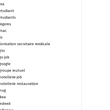
ete
etudiant
etudiants
fegems
fnac
fo
formation secretaire medicale
g4s
go job
google
groupe mutuel
hotellerie job
hotellerie restauration
hug
ikea
indeed