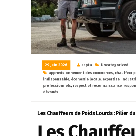
29 Juin 2026
sspta
Uncategorized
approvisionnement des commerces
,
chauffeur p
indispensable
,
économie locale
,
expertise
,
industri
professionnels
,
respect et reconnaissance
,
respon
dévoués
Les Chauffeurs de Poids Lourds : Pilier du
Les Chauffe