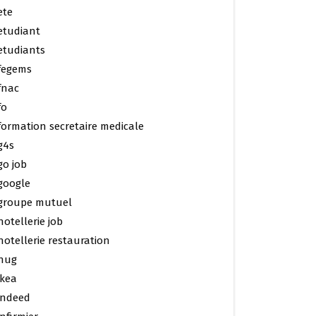
ete
etudiant
etudiants
fegems
fnac
fo
formation secretaire medicale
g4s
go job
google
groupe mutuel
hotellerie job
hotellerie restauration
hug
ikea
indeed