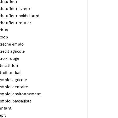
chauffeur
chauffeur livreur
chauffeur poids lourd
chauffeur routier
chuv
coop
creche emploi
credit agricole
croix rouge
decathlon
droit au bail
emploi agricole
emploi dentaire
emploi environnement
emploi paysagiste
enfant
epfl