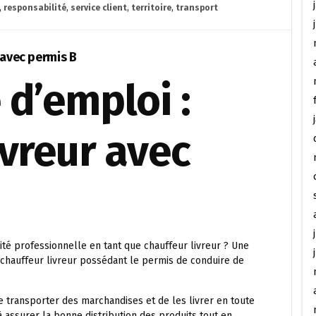
,
responsabilité
,
service client
,
territoire
,
transport
 avec permis B
d’emploi :
vreur avec
té professionnelle en tant que chauffeur livreur ? Une
chauffeur livreur possédant le permis de conduire de
e transporter des marchandises et de les livrer en toute
à assurer la bonne distribution des produits tout en