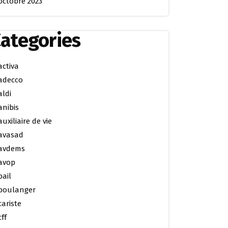
octobre 2023
ategories
activa
adecco
aldi
anibis
auxiliaire de vie
avasad
avdems
avop
bail
boulanger
cariste
cff