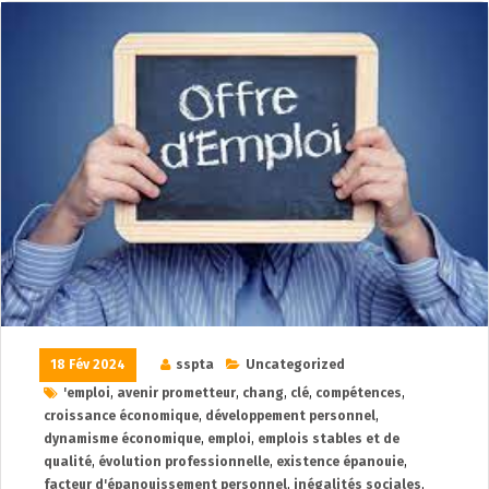
18 Fév 2024
sspta
Uncategorized
'emploi
,
avenir prometteur
,
chang
,
clé
,
compétences
,
croissance économique
,
développement personnel
,
dynamisme économique
,
emploi
,
emplois stables et de
qualité
,
évolution professionnelle
,
existence épanouie
,
facteur d'épanouissement personnel
,
inégalités sociales
,