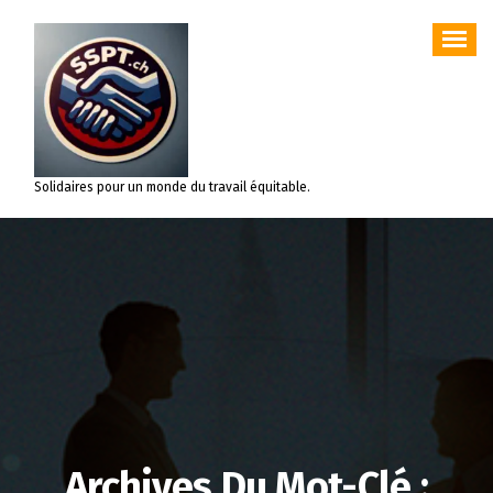
Aller
au
contenu
Solidaires pour un monde du travail équitable.
Archives Du Mot-Clé :