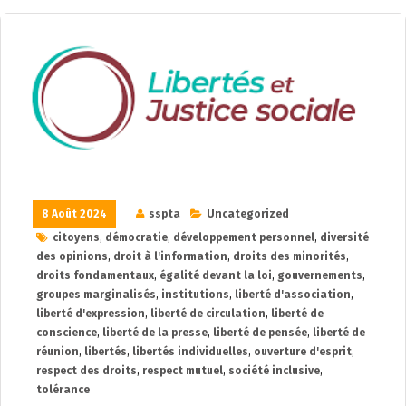
8 Août 2024
sspta
Uncategorized
citoyens
,
démocratie
,
développement personnel
,
diversité
des opinions
,
droit à l'information
,
droits des minorités
,
droits fondamentaux
,
égalité devant la loi
,
gouvernements
,
groupes marginalisés
,
institutions
,
liberté d'association
,
liberté d'expression
,
liberté de circulation
,
liberté de
conscience
,
liberté de la presse
,
liberté de pensée
,
liberté de
réunion
,
libertés
,
libertés individuelles
,
ouverture d'esprit
,
respect des droits
,
respect mutuel
,
société inclusive
,
tolérance