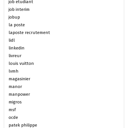
job etudiant
job interim
jobup
la poste
laposte recrutement
lidl
linkedin
livreur
louis vuitton
lvmh
magasinier
manor
manpower
migros
msf
ocde
patek philippe