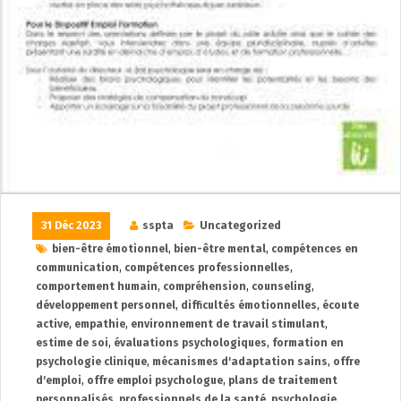
31 Déc 2023
sspta
Uncategorized
bien-être émotionnel
,
bien-être mental
,
compétences en
communication
,
compétences professionnelles
,
comportement humain
,
compréhension
,
counseling
,
développement personnel
,
difficultés émotionnelles
,
écoute
active
,
empathie
,
environnement de travail stimulant
,
estime de soi
,
évaluations psychologiques
,
formation en
psychologie clinique
,
mécanismes d'adaptation sains
,
offre
d'emploi
,
offre emploi psychologue
,
plans de traitement
personnalisés
,
professionnels de la santé
,
psychologie
,