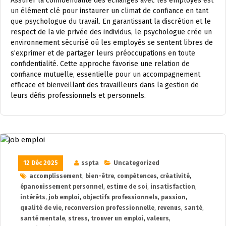
Assurer la confidentialité des échanges avec les employés est
un élément clé pour instaurer un climat de confiance en tant
que psychologue du travail. En garantissant la discrétion et le
respect de la vie privée des individus, le psychologue crée un
environnement sécurisé où les employés se sentent libres de
s’exprimer et de partager leurs préoccupations en toute
confidentialité. Cette approche favorise une relation de
confiance mutuelle, essentielle pour un accompagnement
efficace et bienveillant des travailleurs dans la gestion de
leurs défis professionnels et personnels.
12 Déc 2025
sspta
Uncategorized
accomplissement
,
bien-être
,
compétences
,
créativité
,
épanouissement personnel
,
estime de soi
,
insatisfaction
,
intérêts
,
job emploi
,
objectifs professionnels
,
passion
,
qualité de vie
,
reconversion professionnelle
,
revenus
,
santé
,
santé mentale
,
stress
,
trouver un emploi
,
valeurs
,