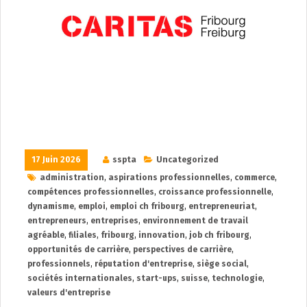
17 Juin 2026
sspta
Uncategorized
administration
,
aspirations professionnelles
,
commerce
,
compétences professionnelles
,
croissance professionnelle
,
dynamisme
,
emploi
,
emploi ch fribourg
,
entrepreneuriat
,
entrepreneurs
,
entreprises
,
environnement de travail
agréable
,
filiales
,
fribourg
,
innovation
,
job ch fribourg
,
opportunités de carrière
,
perspectives de carrière
,
professionnels
,
réputation d'entreprise
,
siège social
,
sociétés internationales
,
start-ups
,
suisse
,
technologie
,
valeurs d'entreprise