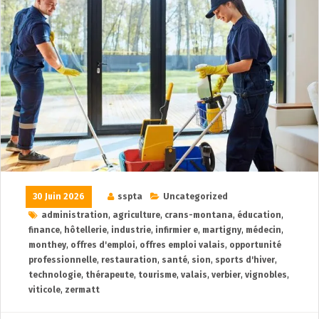
30 Juin 2026
sspta
Uncategorized
administration
,
agriculture
,
crans-montana
,
éducation
,
finance
,
hôtellerie
,
industrie
,
infirmier e
,
martigny
,
médecin
,
monthey
,
offres d'emploi
,
offres emploi valais
,
opportunité
professionnelle
,
restauration
,
santé
,
sion
,
sports d'hiver
,
technologie
,
thérapeute
,
tourisme
,
valais
,
verbier
,
vignobles
,
viticole
,
zermatt