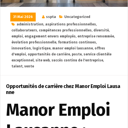
31 Mai 2026
sspta
Uncategorized
administration
,
aspirations professionnelles
,
collaborateurs
,
compétences professionnelles
,
diversité
,
emploi
,
engagement envers employés
,
entreprise renommée
,
évolution professionnelle
,
formations continues
,
innovation
,
logistique
,
manor emploi lausanne
,
offres
d'emploi
,
opportunités de carrière
,
poste
,
service clientèle
exceptionnel
,
site web
,
succès continu de l'entreprise
,
talent
,
vente
Opportunités de carrière chez Manor Emploi Lausa
nne
Manor Emploi