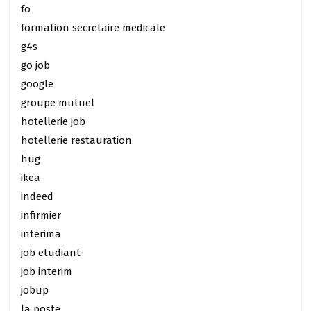
fo
formation secretaire medicale
g4s
go job
google
groupe mutuel
hotellerie job
hotellerie restauration
hug
ikea
indeed
infirmier
interima
job etudiant
job interim
jobup
la poste