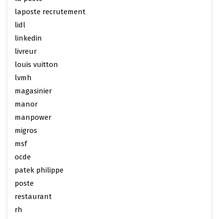
laposte recrutement
lidl
linkedin
livreur
louis vuitton
lvmh
magasinier
manor
manpower
migros
msf
ocde
patek philippe
poste
restaurant
rh